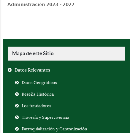
𝗔𝗱𝗺𝗶𝗻𝗶𝘀𝘁𝗿𝗮𝗰𝗶ó𝗻 𝟮𝟬𝟮𝟯 - 𝟮𝟬𝟮𝟳
Mapa de este Sitio
Datos Relevantes
Datos Geogràficos
Reseña Històrica
Los fundadores
Travesía y Supervivencia
Parroquialización y Cantonización